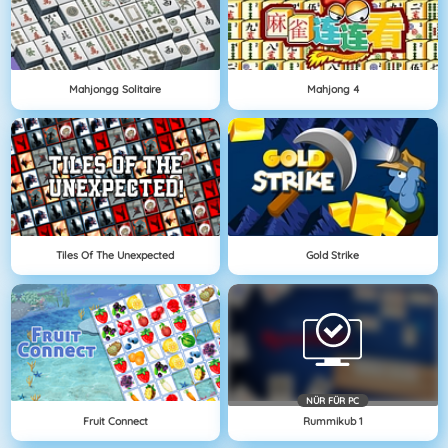
Mahjongg Solitaire
Mahjong 4
Tiles Of The Unexpected
Gold Strike
NÜR FÜR PC
Fruit Connect
Rummikub 1