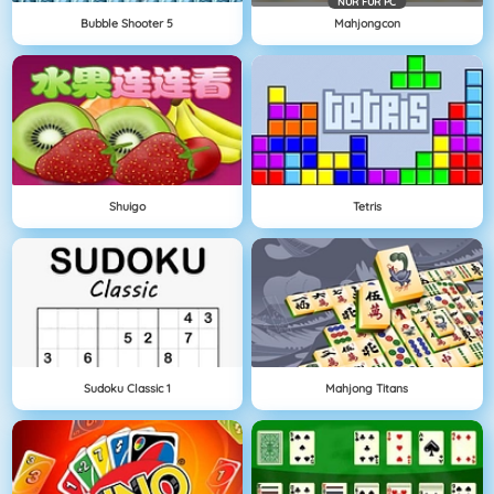
NÜR FÜR PC
Bubble Shooter 5
Mahjongcon
Shuigo
Tetris
Sudoku Classic 1
Mahjong Titans