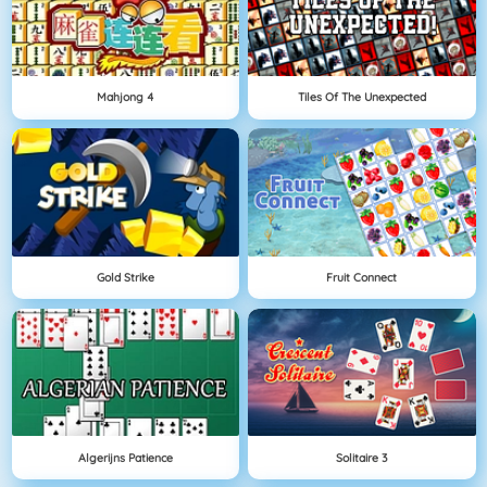
Mahjong 4
Tiles Of The Unexpected
Gold Strike
Fruit Connect
Algerijns Patience
Solitaire 3