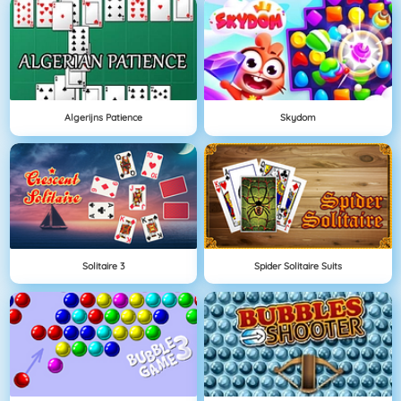
Algerijns Patience
Skydom
Solitaire 3
Spider Solitaire Suits