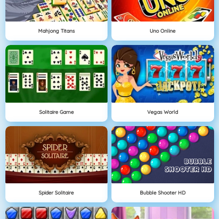
Mahjong Titans
Uno Online
Solitaire Game
Vegas World
Spider Solitaire
Bubble Shooter HD