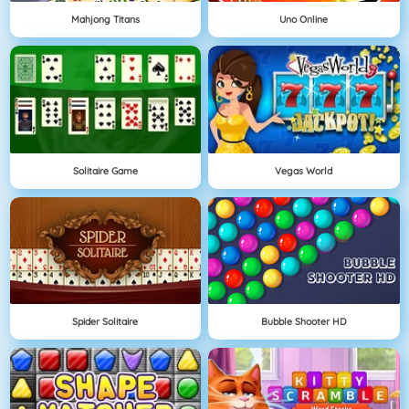
Mahjong Titans
Uno Online
Solitaire Game
Vegas World
Spider Solitaire
Bubble Shooter HD