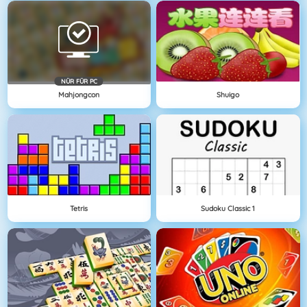
NÜR FÜR PC
Mahjongcon
Shuigo
Tetris
Sudoku Classic 1