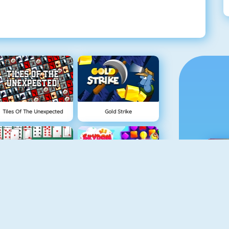
Tiles Of The Unexpected
Gold Strike
Algerijns Patience
Skydom
M