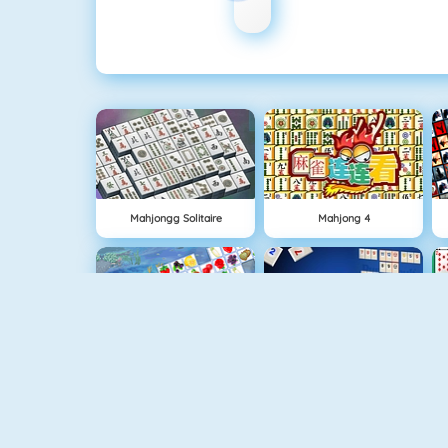
Mahjongg Solitaire
Mahjong 4
Fruit Connect
Rummikub 1