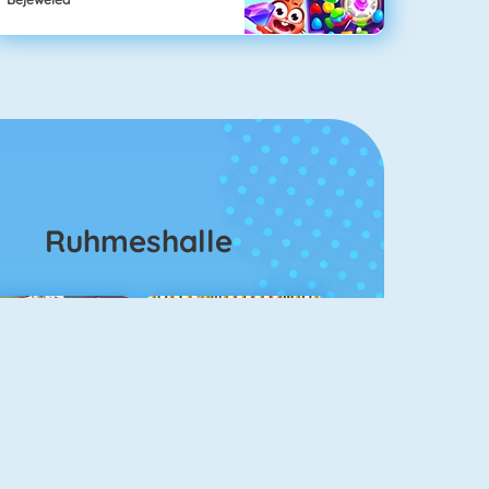
Ruhmeshalle
ahjongg Solitaire
Mahjong 4