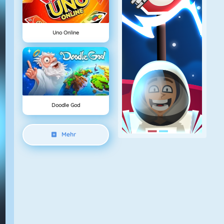
Uno Online
Doodle God
Mehr