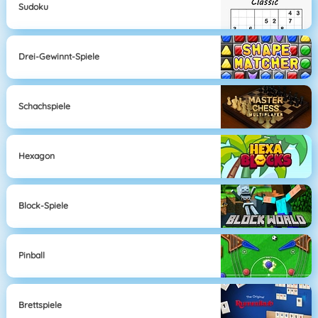
Sudoku
Drei-Gewinnt-Spiele
Schachspiele
Hexagon
Block-Spiele
Pinball
Brettspiele