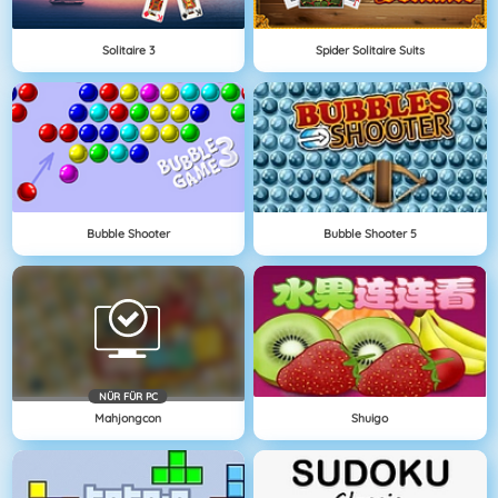
Solitaire 3
Spider Solitaire Suits
Bubble Shooter
Bubble Shooter 5
NÜR FÜR PC
Mahjongcon
Shuigo