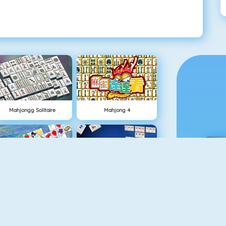
Mahjongg Solitaire
Mahjong 4
Fruit Connect
Rummikub 1
M