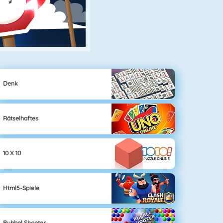
Denk
Rätselhaftes
10 X 10
Html5-Spiele
Bubbel Shooter