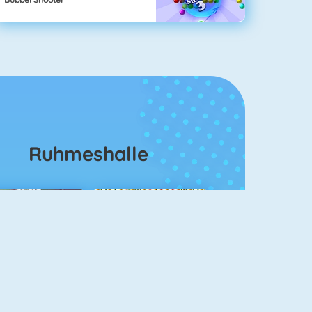
Ruhmeshalle
ahjongg Solitaire
Mahjong 4