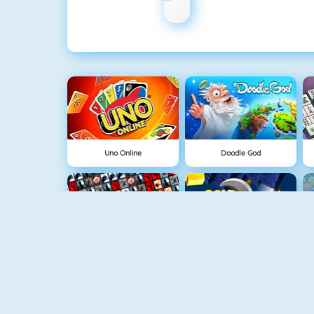
Uno Online
Doodle God
Tiles Of The Unexpected
Gold Strike