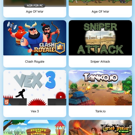
NÜR FÜR PC
Age Of War
Age Of War
Clash Royale
Sniper Attack
Vex 3
Tank.io