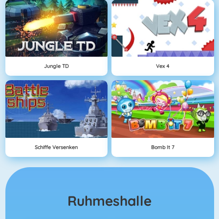
Jungle TD
Vex 4
Schiffe Versenken
Bomb It 7
Ruhmeshalle