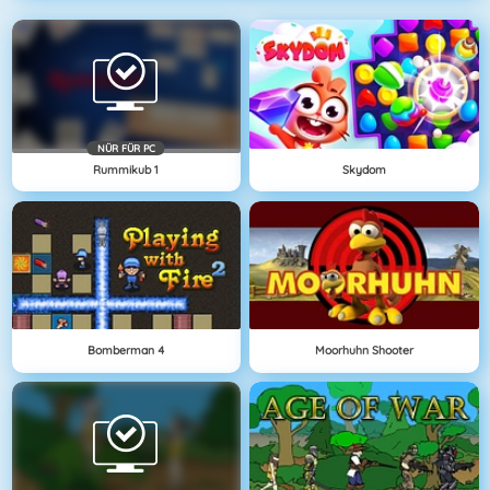
NÜR FÜR PC
Rummikub 1
Skydom
Bomberman 4
Moorhuhn Shooter