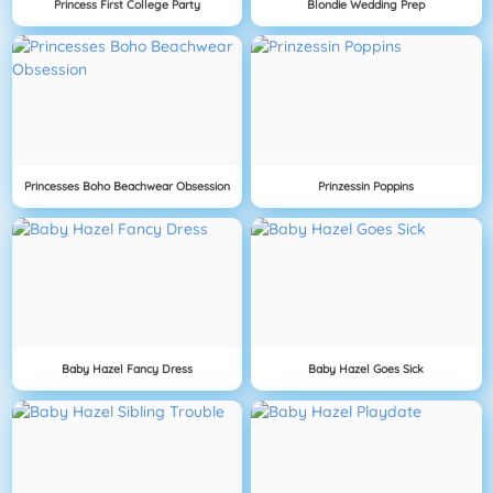
Princess First College Party
Blondie Wedding Prep
Princesses Boho Beachwear Obsession
Prinzessin Poppins
Baby Hazel Fancy Dress
Baby Hazel Goes Sick