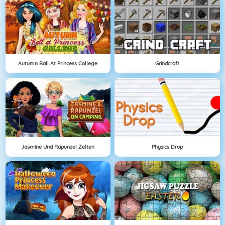
Autumn Ball At Princess College
Grindcraft
Jasmine Und Rapunzel Zelten
Physics Drop