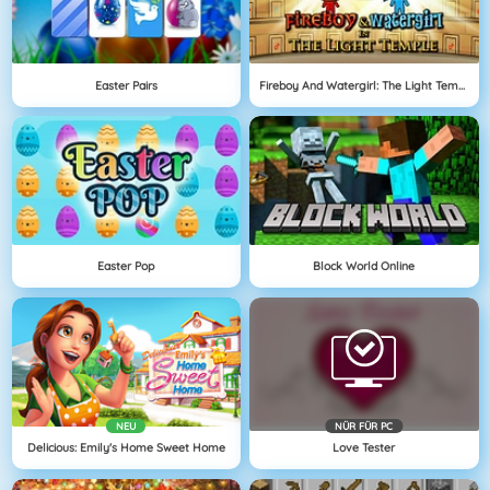
Easter Pairs
Fireboy And Watergirl: The Light Temple
Easter Pop
Block World Online
NEU
NÜR FÜR PC
Delicious: Emily's Home Sweet Home
Love Tester