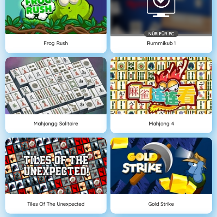
NÜR FÜR PC
Frog Rush
Rummikub 1
Mahjongg Solitaire
Mahjong 4
Tiles Of The Unexpected
Gold Strike