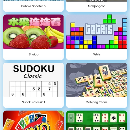
NÜR FÜR PC
Bubble Shooter 5
Mahjongcon
Shuigo
Tetris
Sudoku Classic 1
Mahjong Titans