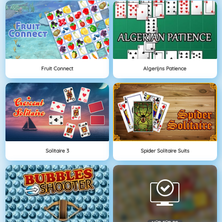
Fruit Connect
Algerijns Patience
Solitaire 3
Spider Solitaire Suits