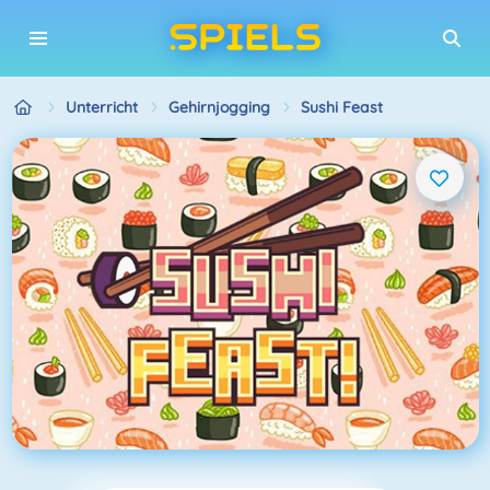
Unterricht
Gehirnjogging
Sushi Feast