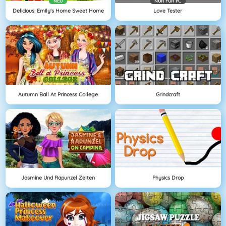
NEU
NÜR FÜR PC
Delicious: Emily's Home Sweet Home
Love Tester
Autumn Ball At Princess College
Grindcraft
Jasmine Und Rapunzel Zelten
Physics Drop