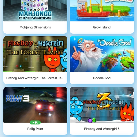
Mahjong Dimensions
Grow Island
Fireboy And Watergirl: The Forrest Temple
Doodle God
NEU
Rally Point
Fireboy And Watergirl 3