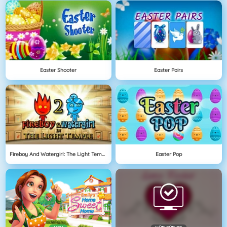
Easter Shooter
Easter Pairs
Fireboy And Watergirl: The Light Temple
Easter Pop