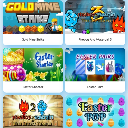
Gold Mine Strike
Fireboy And Watergirl 3
Easter Shooter
Easter Pairs