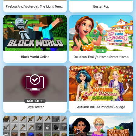
Fireboy And Watergirl: The Light Temple
Easter Pop
NEU
Block World Online
Delicious: Emily's Home Sweet Home
NÜR FÜR PC
Love Tester
Autumn Ball At Princess College