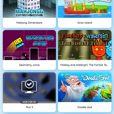
Mahjong Dimensions
Grow Island
Geometry Jump
Fireboy And Watergirl: The Forrest Temple
NÜR FÜR PC
Run 3
Doodle God