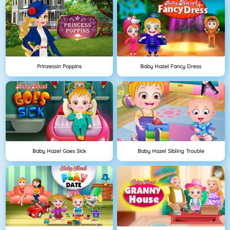
Prinzessin Poppins
Baby Hazel Fancy Dress
Baby Hazel Goes Sick
Baby Hazel Sibling Trouble