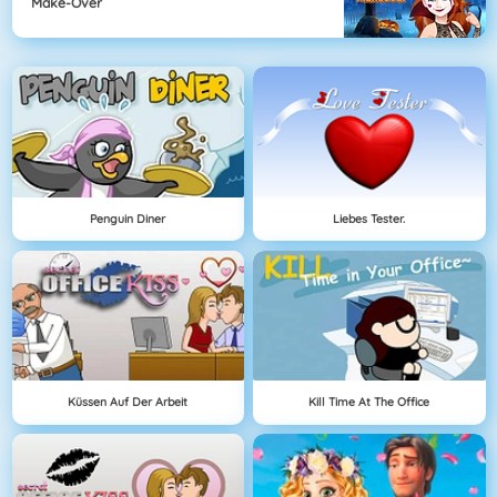
Make-Over
Penguin Diner
Liebes Tester.
Küssen Auf Der Arbeit
Kill Time At The Office