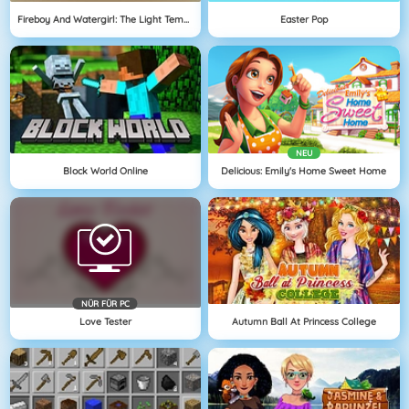
Fireboy And Watergirl: The Light Temple
Easter Pop
NEU
Block World Online
Delicious: Emily's Home Sweet Home
NÜR FÜR PC
Love Tester
Autumn Ball At Princess College