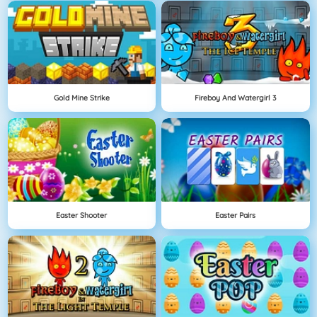
Gold Mine Strike
Fireboy And Watergirl 3
Easter Shooter
Easter Pairs