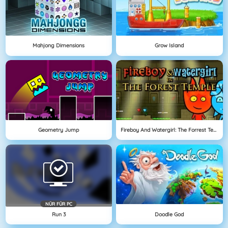
Mahjong Dimensions
Grow Island
Geometry Jump
Fireboy And Watergirl: The Forrest Temple
NÜR FÜR PC
Run 3
Doodle God