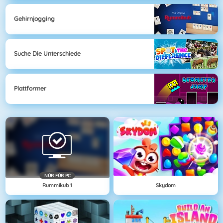
Gehirnjogging
Suche Die Unterschiede
Plattformer
NÜR FÜR PC
Rummikub 1
Skydom