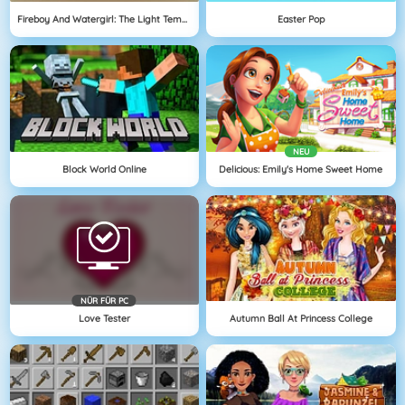
Fireboy And Watergirl: The Light Temple
Easter Pop
NEU
Block World Online
Delicious: Emily's Home Sweet Home
NÜR FÜR PC
Love Tester
Autumn Ball At Princess College