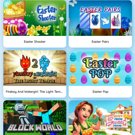
Easter Shooter
Easter Pairs
Fireboy And Watergirl: The Light Temple
Easter Pop