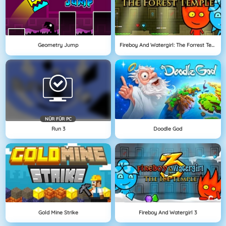
Geometry Jump
Fireboy And Watergirl: The Forrest Temple
NÜR FÜR PC
Run 3
Doodle God
Gold Mine Strike
Fireboy And Watergirl 3