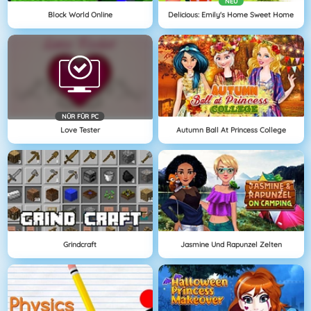
NEU
Block World Online
Delicious: Emily's Home Sweet Home
NÜR FÜR PC
Love Tester
Autumn Ball At Princess College
Grindcraft
Jasmine Und Rapunzel Zelten