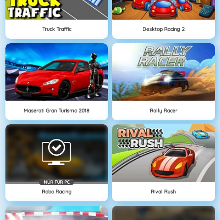
Truck Traffic
Desktop Racing 2
Maserati Gran Turismo 2018
Rally Racer
NÜR FÜR PC
Robo Racing
Rival Rush