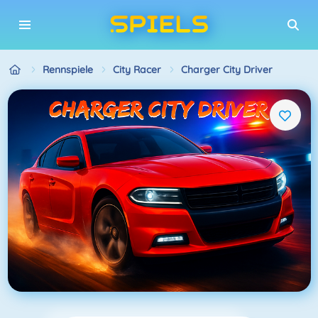
Rennspiele
City Racer
Charger City Driver