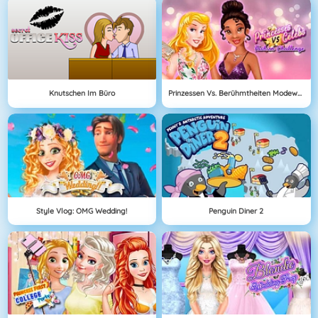
Knutschen Im Büro
Prinzessen Vs. Berühmtheiten Modewettbewerb
Style Vlog: OMG Wedding!
Penguin Diner 2