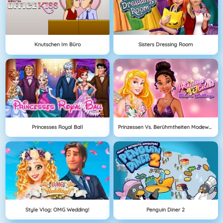
Knutschen Im Büro
Sisters Dressing Room
Princesses Royal Ball
Prinzessen Vs. Berühmtheiten Modewettbewerb
Style Vlog: OMG Wedding!
Penguin Diner 2