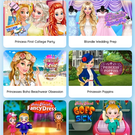
Princess First College Party
Blondie Wedding Prep
Princesses Boho Beachwear Obsession
Prinzessin Poppins