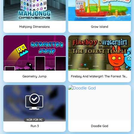
Mahjong Dimensions
Grow Island
Geometry Jump
Fireboy And Watergirl: The Forrest Temple
NÜR FÜR PC
Run 3
Doodle God