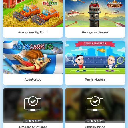
Goodgame Big Farm
Goodgame Empire
AquaPark.io
Tennis Masters
NÜR FÜR PC
NÜR FÜR PC
Dragons Of Atlantis
Shadow Kings