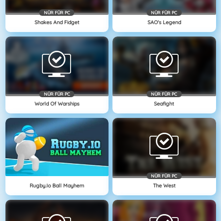
NÜR FÜR PC
NÜR FÜR PC
Shakes And Fidget
SAO's Legend
NÜR FÜR PC
NÜR FÜR PC
World Of Warships
Seafight
NÜR FÜR PC
Rugby.io Ball Mayhem
The West