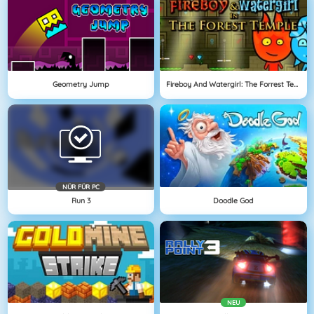
Geometry Jump
Fireboy And Watergirl: The Forrest Temple
NÜR FÜR PC
Run 3
Doodle God
NEU