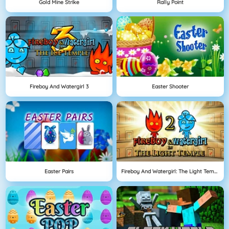
Gold Mine Strike
Rally Point
Fireboy And Watergirl 3
Easter Shooter
Easter Pairs
Fireboy And Watergirl: The Light Temple