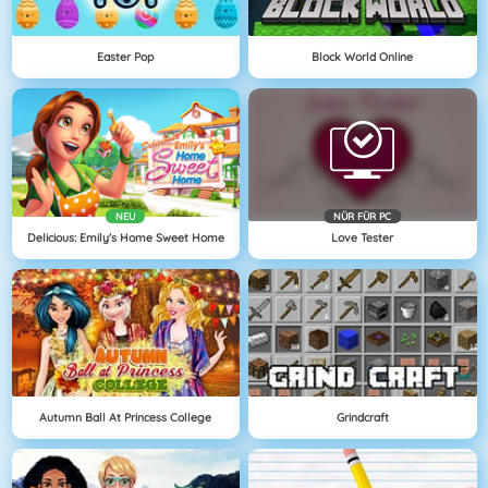
Easter Pop
Block World Online
NEU
NÜR FÜR PC
Delicious: Emily's Home Sweet Home
Love Tester
Autumn Ball At Princess College
Grindcraft