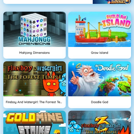
Mahjong Dimensions
Grow Island
Fireboy And Watergirl: The Forrest Temple
Doodle God