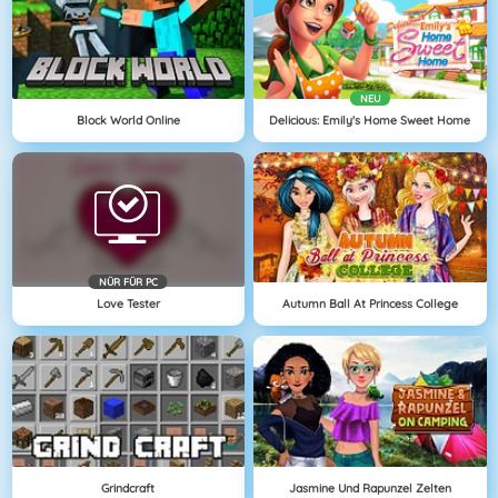
NEU
Block World Online
Delicious: Emily's Home Sweet Home
NÜR FÜR PC
Love Tester
Autumn Ball At Princess College
Grindcraft
Jasmine Und Rapunzel Zelten