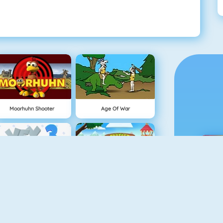
Moorhuhn Shooter
Age Of War
Vex 3
Protect The Kingdom
M