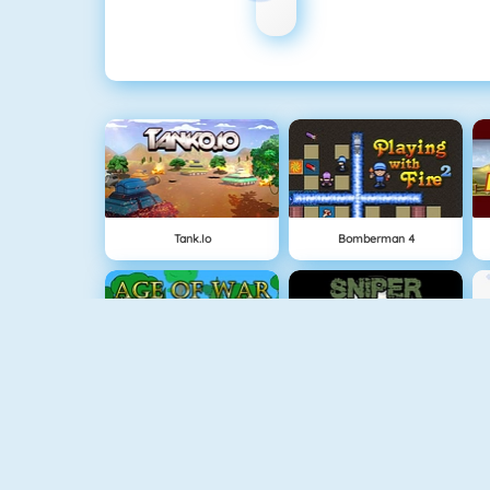
Tank.io
Bomberman 4
Age Of War
Sniper Attack