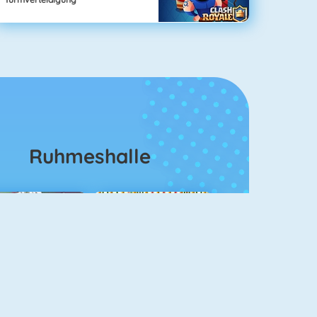
Ruhmeshalle
ahjongg Solitaire
Mahjong 4