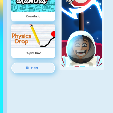
Drawthis.io
Physics Drop
Mehr