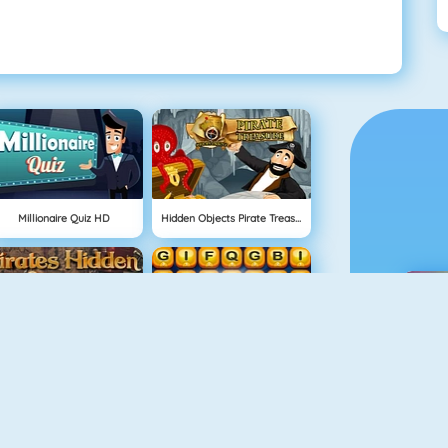
Millionaire Quiz HD
Hidden Objects Pirate Treasure
Pirates Hidden Objects
Word Up
M