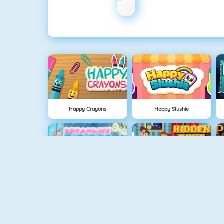
Happy Crayons
Happy Slushie
My Room Decor
Hidden Toys