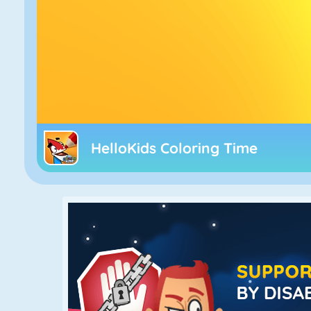
HelloKids Coloring Time