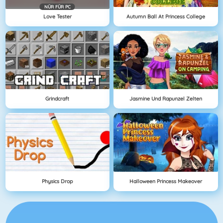
NÜR FÜR PC
Love Tester
Autumn Ball At Princess College
Grindcraft
Jasmine Und Rapunzel Zelten
Physics Drop
Halloween Princess Makeover