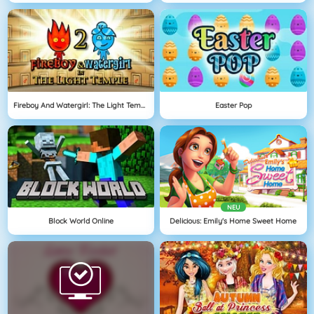
Fireboy And Watergirl: The Light Temple
Easter Pop
NEU
Block World Online
Delicious: Emily's Home Sweet Home