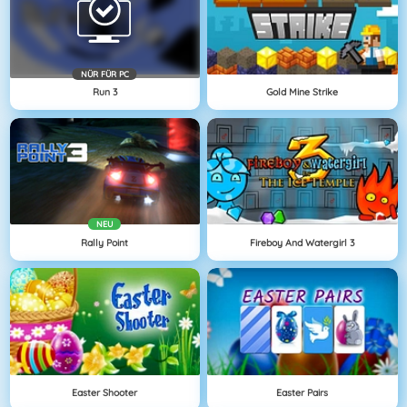
NÜR FÜR PC
Run 3
Gold Mine Strike
NEU
Rally Point
Fireboy And Watergirl 3
Easter Shooter
Easter Pairs