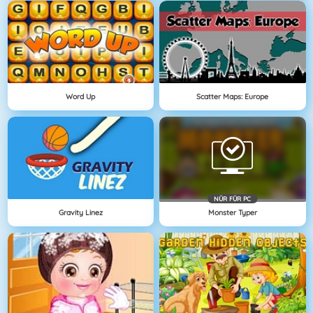
Word Up
Scatter Maps: Europe
NÜR FÜR PC
Gravity Linez
Monster Typer