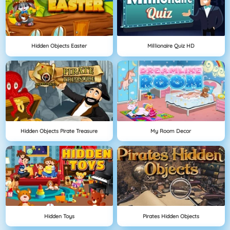
Hidden Objects Easter
Millionaire Quiz HD
Hidden Objects Pirate Treasure
My Room Decor
Hidden Toys
Pirates Hidden Objects