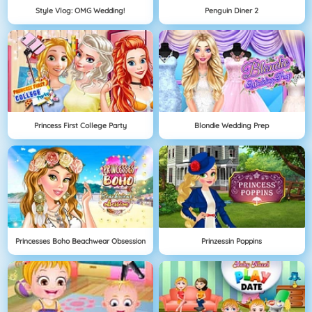
Style Vlog: OMG Wedding!
Penguin Diner 2
Princess First College Party
Blondie Wedding Prep
Princesses Boho Beachwear Obsession
Prinzessin Poppins