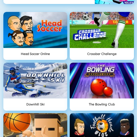
Head Soccer Online
Crossbar Challenge
Downhill Ski
The Bowling Club