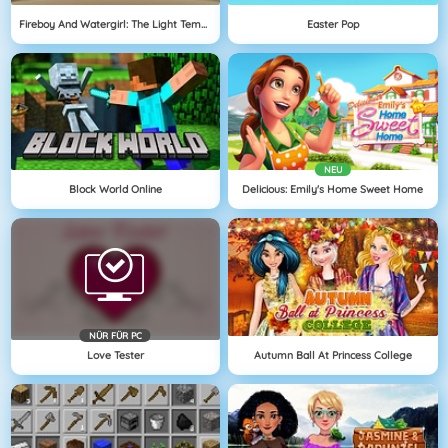
Fireboy And Watergirl: The Light Temple
Easter Pop
NEU
Block World Online
Delicious: Emily's Home Sweet Home
NÜR FÜR PC
Love Tester
Autumn Ball At Princess College