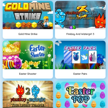
Gold Mine Strike
Fireboy And Watergirl 3
Easter Shooter
Easter Pairs