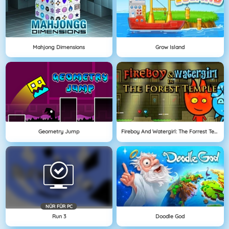
Mahjong Dimensions
Grow Island
Geometry Jump
Fireboy And Watergirl: The Forrest Temple
NÜR FÜR PC
Run 3
Doodle God