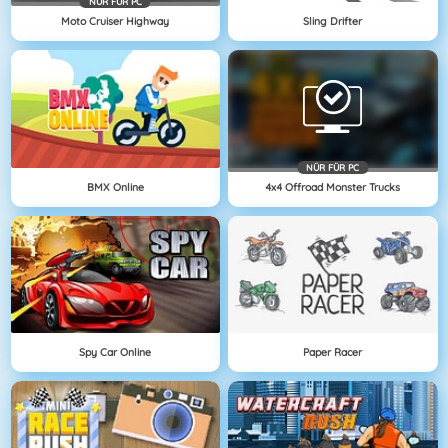
NÜR FÜR PC
Moto Cruiser Highway
Sling Drifter
NÜR FÜR PC
BMX Online
4x4 Offroad Monster Trucks
Spy Car Online
Paper Racer