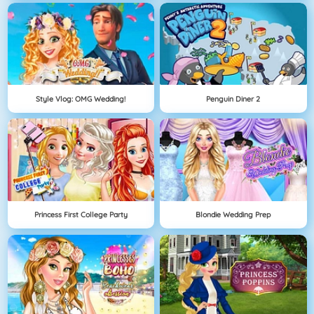
Style Vlog: OMG Wedding!
Penguin Diner 2
Princess First College Party
Blondie Wedding Prep