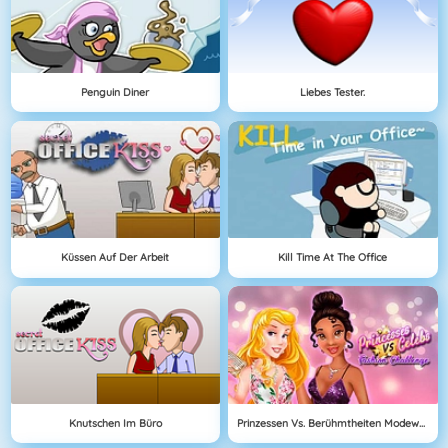
Penguin Diner
Liebes Tester.
Küssen Auf Der Arbeit
Kill Time At The Office
Knutschen Im Büro
Prinzessen Vs. Berühmtheiten Modewettbewerb