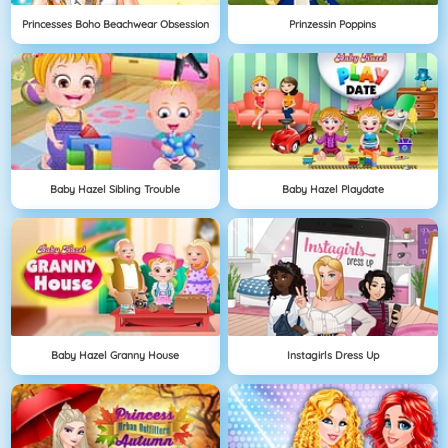
Princesses Boho Beachwear Obsession
Prinzessin Poppins
Baby Hazel Sibling Trouble
Baby Hazel Playdate
Baby Hazel Granny House
Instagirls Dress Up