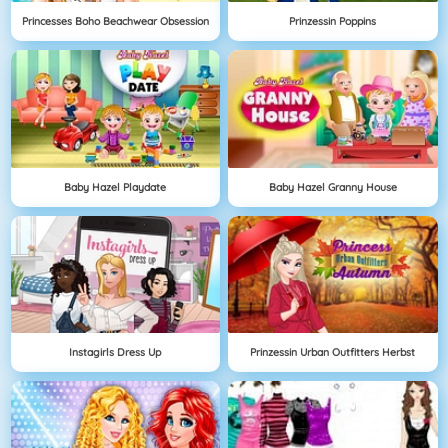
Princesses Boho Beachwear Obsession
Prinzessin Poppins
Baby Hazel Playdate
Baby Hazel Granny House
Instagirls Dress Up
Prinzessin Urban Outfitters Herbst