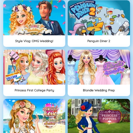
Style Vlog: OMG Wedding!
Penguin Diner 2
Princess First College Party
Blondie Wedding Prep