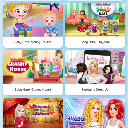
Baby Hazel Sibling Trouble
Baby Hazel Playdate
Baby Hazel Granny House
Instagirls Dress Up