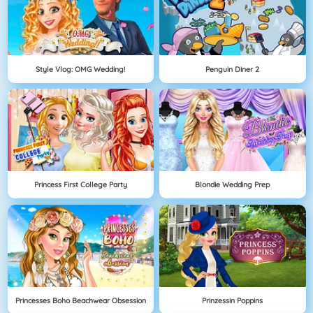
Style Vlog: OMG Wedding!
Penguin Diner 2
Princess First College Party
Blondie Wedding Prep
Princesses Boho Beachwear Obsession
Prinzessin Poppins