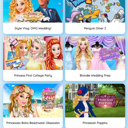
Style Vlog: OMG Wedding!
Penguin Diner 2
Princess First College Party
Blondie Wedding Prep
Princesses Boho Beachwear Obsession
Prinzessin Poppins