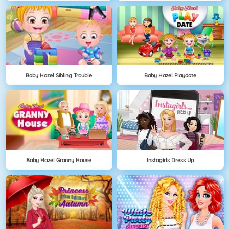
Baby Hazel Sibling Trouble
Baby Hazel Playdate
Baby Hazel Granny House
Instagirls Dress Up