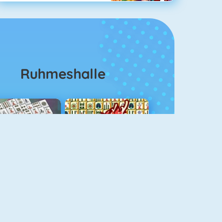
Ruhmeshalle
ahjongg Solitaire
Mahjong 4