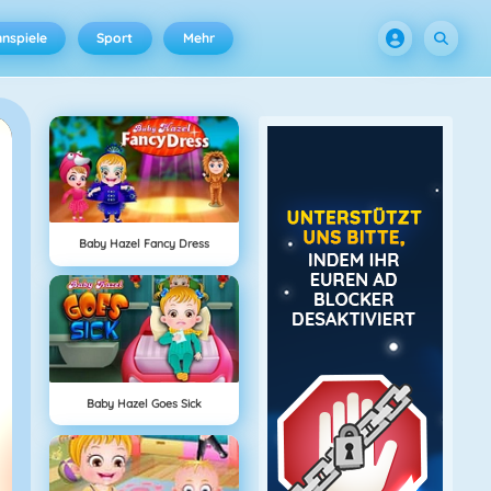
nspiele
Sport
Mehr
Baby Hazel Fancy Dress
Baby Hazel Goes Sick