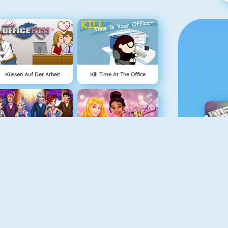
Küssen Auf Der Arbeit
Kill Time At The Office
Princesses Royal Ball
Prinzessen Vs. Berühmtheiten Modewettbewerb
M
Princess First College Party
Blondie Wedding Prep