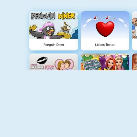
Penguin Diner
Liebes Tester.
Knutschen Im Büro
Sisters Dressing Room
Style Vlog: OMG Wedding!
Penguin Diner 2