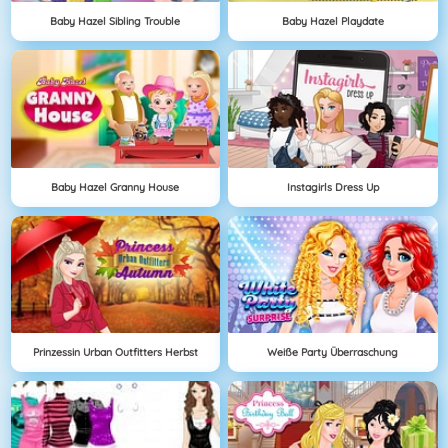
Baby Hazel Sibling Trouble
Baby Hazel Playdate
Baby Hazel Granny House
Instagirls Dress Up
Prinzessin Urban Outfitters Herbst
Weiße Party Überraschung