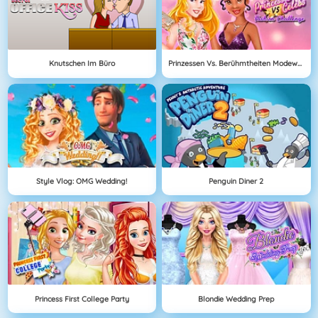
Knutschen Im Büro
Prinzessen Vs. Berühmtheiten Modewettbewerb
Style Vlog: OMG Wedding!
Penguin Diner 2
Princess First College Party
Blondie Wedding Prep