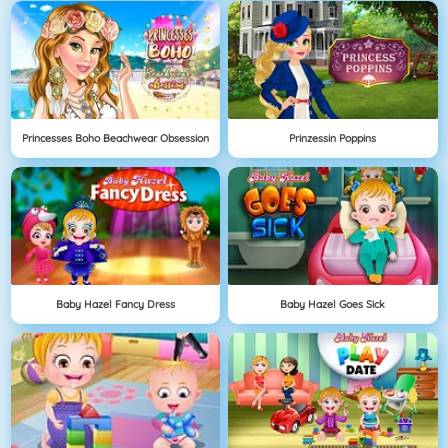
Princesses Boho Beachwear Obsession
Prinzessin Poppins
Baby Hazel Fancy Dress
Baby Hazel Goes Sick