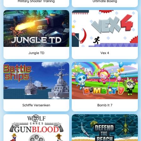
Military Shooter Training
Ultimate Boxing
Jungle TD
Vex 4
Schiffe Versenken
Bomb It 7