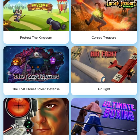
Protect The Kingdom
Cursed Treasure
The Lost Planet Tower Defense
Air Fight