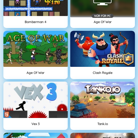
NÜR FÜR PC
Bomberman 4
Age Of War
Age Of War
Clash Royale
Vex 3
Tank.io