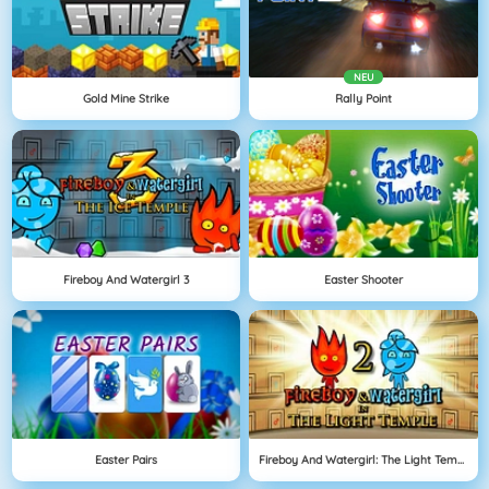
NEU
Gold Mine Strike
Rally Point
Fireboy And Watergirl 3
Easter Shooter
Easter Pairs
Fireboy And Watergirl: The Light Temple