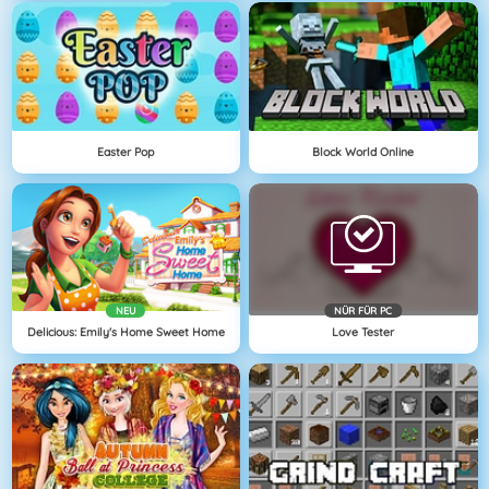
Easter Pop
Block World Online
NEU
NÜR FÜR PC
Delicious: Emily's Home Sweet Home
Love Tester