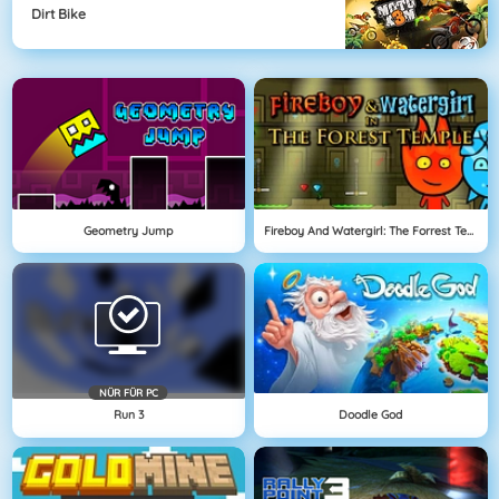
Dirt Bike
Geometry Jump
Fireboy And Watergirl: The Forrest Temple
NÜR FÜR PC
Run 3
Doodle God