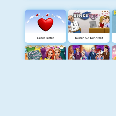
Liebes Tester.
Küssen Auf Der Arbeit
Sisters Dressing Room
Princesses Royal Ball
Penguin Diner 2
Princess First College Party