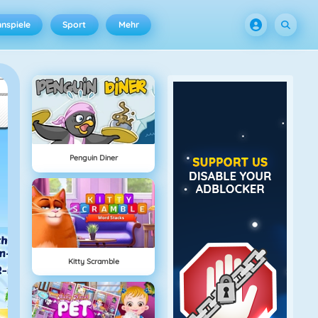
nspiele
Sport
Mehr
Penguin Diner
Kitty Scramble