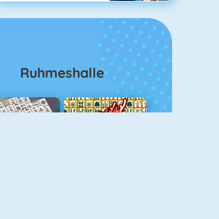
Ruhmeshalle
ahjongg Solitaire
Mahjong 4