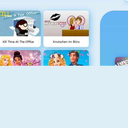
Kill Time At The Office
Knutschen Im Büro
Prinzessen Vs. Berühmtheiten Modewettbewerb
Style Vlog: OMG Wedding!
M
Blondie Wedding Prep
Princesses Boho Beachwear Obsession