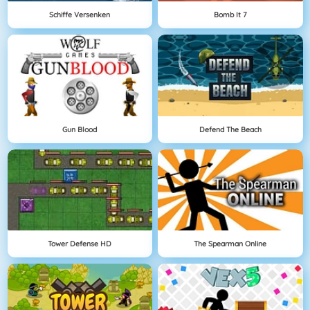
Schiffe Versenken
Bomb It 7
Gun Blood
Defend The Beach
Tower Defense HD
The Spearman Online