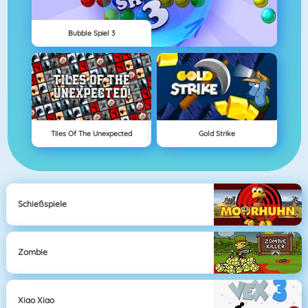
Bubble Spiel 3
Tiles Of The Unexpected
Gold Strike
Schießspiele
Zombie
Xiao Xiao