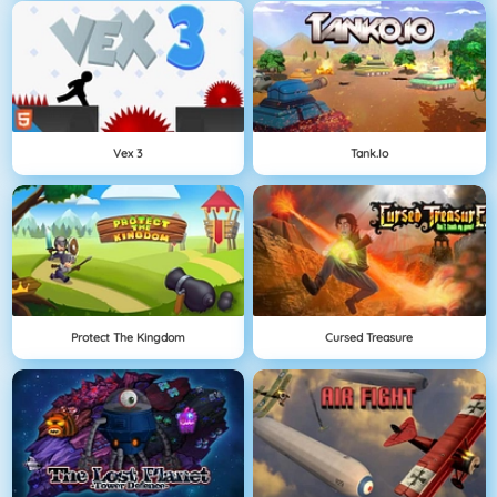
Vex 3
Tank.io
Protect The Kingdom
Cursed Treasure