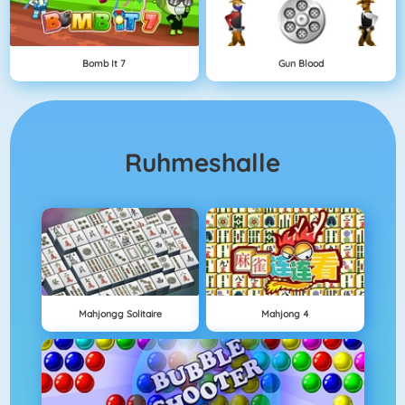
Bomb It 7
Gun Blood
Ruhmeshalle
Mahjongg Solitaire
Mahjong 4