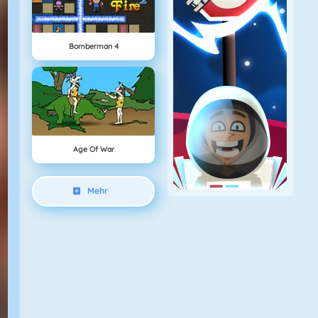
Bomberman 4
Age Of War
Mehr