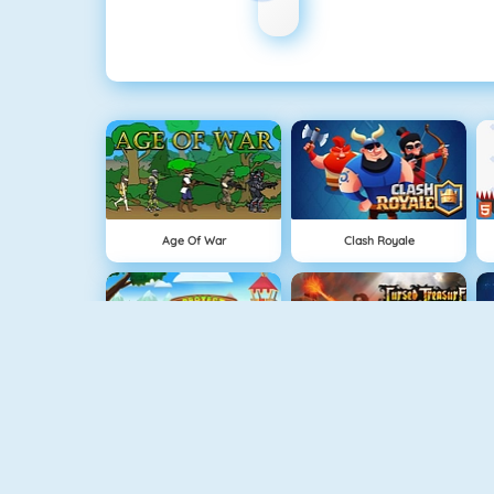
Age Of War
Clash Royale
Protect The Kingdom
Cursed Treasure