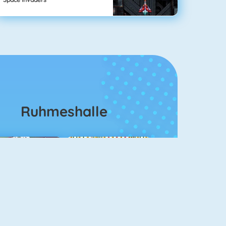
Ruhmeshalle
ahjongg Solitaire
Mahjong 4