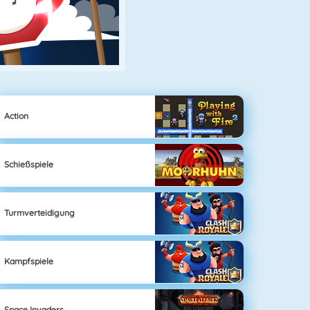
Action
Schießspiele
Turmverteidigung
Kampfspiele
Space Invaders