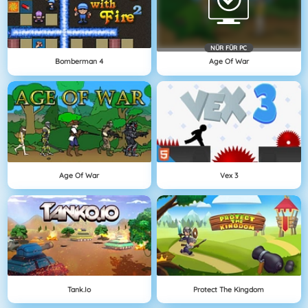
NÜR FÜR PC
Bomberman 4
Age Of War
Age Of War
Vex 3
Tank.io
Protect The Kingdom