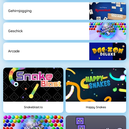
Gehirnjogging
Geschick
Arcade
Snakeblast.io
Happy Snakes