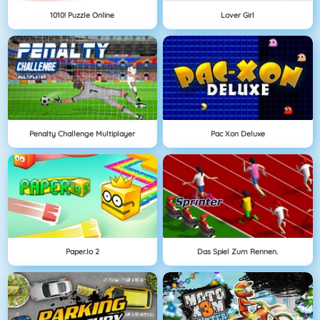
1010! Puzzle Online
Lover Girl
Penalty Challenge Multiplayer
Pac Xon Deluxe
Paper.io 2
Das Spiel Zum Rennen.