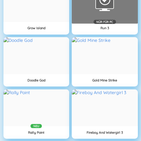
NÜR FÜR PC
Grow Island
Run 3
Doodle God
Gold Mine Strike
NEU
Rally Point
Fireboy And Watergirl 3