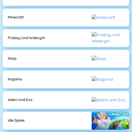
Minecraft
Fireboy Und Watergirl
Ninja
Kogama
Adam Und Eva
Idle Spiele