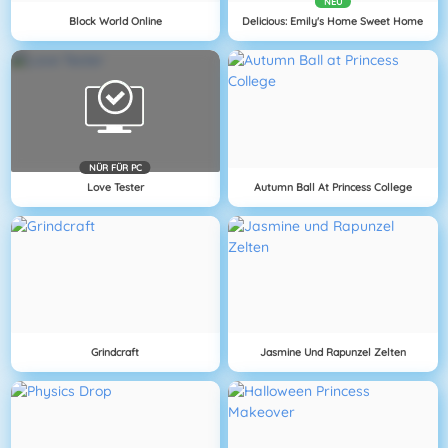
NEU
Block World Online
Delicious: Emily's Home Sweet Home
NÜR FÜR PC
Love Tester
Autumn Ball At Princess College
Grindcraft
Jasmine Und Rapunzel Zelten