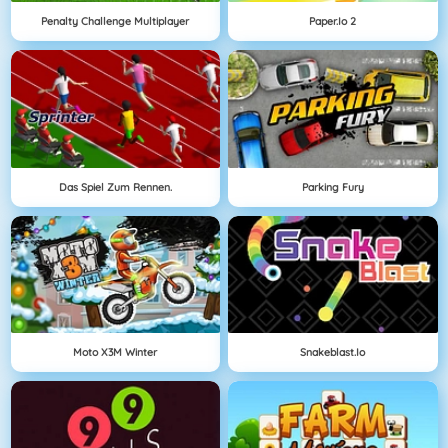
Penalty Challenge Multiplayer
Paper.io 2
Das Spiel Zum Rennen.
Parking Fury
Moto X3M Winter
Snakeblast.io