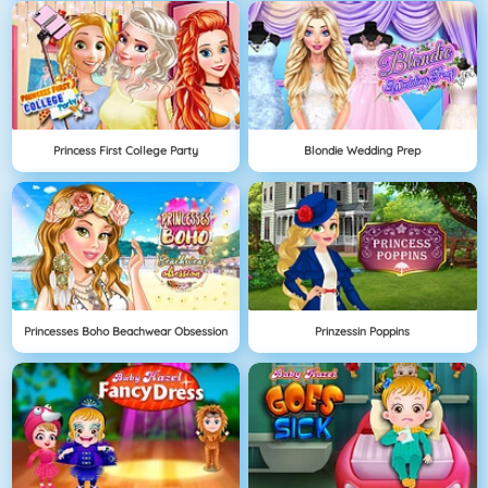
Princess First College Party
Blondie Wedding Prep
Princesses Boho Beachwear Obsession
Prinzessin Poppins