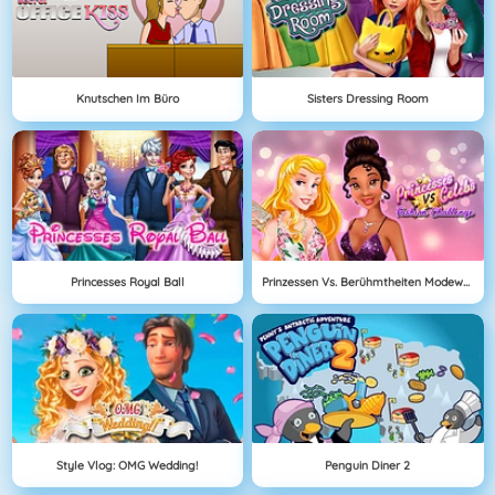
Knutschen Im Büro
Sisters Dressing Room
Princesses Royal Ball
Prinzessen Vs. Berühmtheiten Modewettbewerb
Style Vlog: OMG Wedding!
Penguin Diner 2