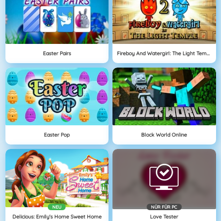
Easter Pairs
Fireboy And Watergirl: The Light Temple
Easter Pop
Block World Online
NEU
NÜR FÜR PC
Delicious: Emily's Home Sweet Home
Love Tester