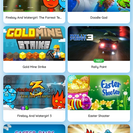
Fireboy And Watergirl: The Forrest Temple
Doodle God
NEU
Gold Mine Strike
Rally Point
Fireboy And Watergirl 3
Easter Shooter