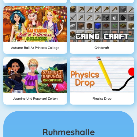
Autumn Ball At Princess College
Grindcraft
Jasmine Und Rapunzel Zelten
Physics Drop
Ruhmeshalle